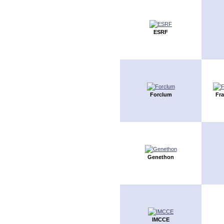
ESRF
Forclum
Fr
Genethon
IMCCE