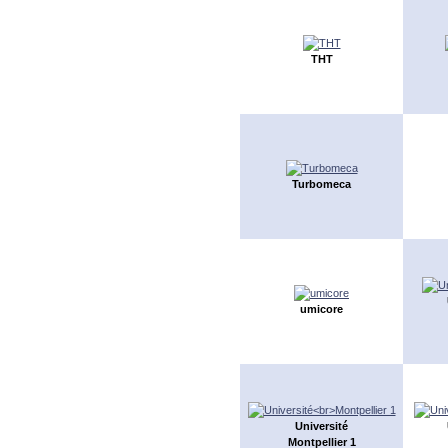
THT
Turbomeca
umicore
Université
Montpellier 1