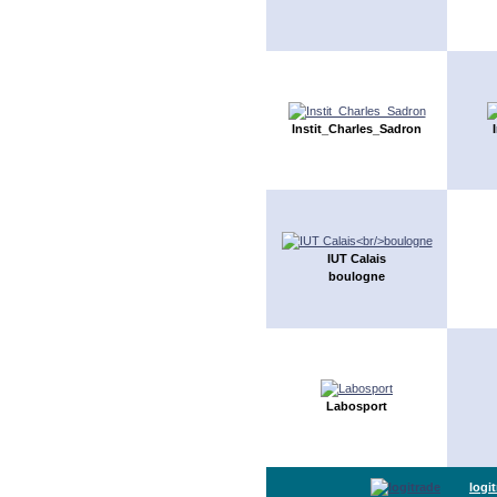
Instit_Charles_Sadron
IUT Calais
boulogne
Labosport
logi