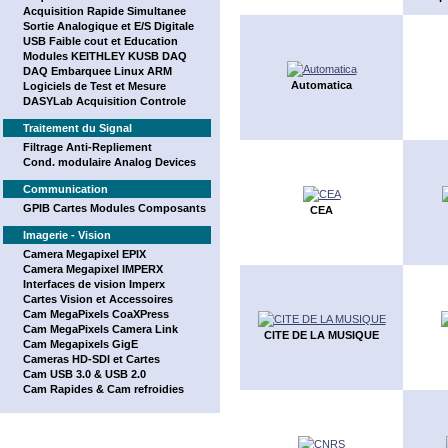
Acquisition Rapide Simultanee
Sortie Analogique et E/S Digitale
USB Faible cout et Education
Modules KEITHLEY KUSB DAQ
DAQ Embarquee Linux ARM
Automatica
Logiciels de Test et Mesure
DASYLab Acquisition Controle
Traitement du Signal
Filtrage Anti-Repliement
Cond. modulaire Analog Devices
Communication
GPIB Cartes Modules Composants
CEA
Imagerie - Vision
Camera Megapixel EPIX
Camera Megapixel IMPERX
Interfaces de vision Imperx
Cartes Vision et Accessoires
Cam MegaPixels CoaXPress
Cam MegaPixels Camera Link
CITE DE LA MUSIQUE
Cam Megapixels GigE
Cameras HD-SDI et Cartes
Cam USB 3.0 & USB 2.0
Cam Rapides & Cam refroidies