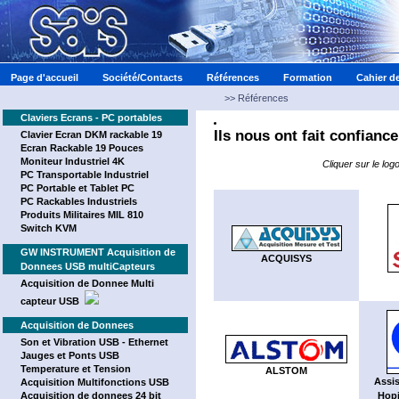
Page d'accueil
Société/Contacts
Références
Formation
Cahier d
>>
Références
Claviers Ecrans - PC portables
Ils nous ont fait confiance
Clavier Ecran DKM rackable 19
Ecran Rackable 19 Pouces
Moniteur Industriel 4K
Cliquer sur le log
PC Transportable Industriel
PC Portable et Tablet PC
PC Rackables Industriels
Produits Militaires MIL 810
Switch KVM
GW INSTRUMENT Acquisition de
ACQUISYS
Donnees USB multiCapteurs
Acquisition de Donnee Multi
capteur USB
Acquisition de Donnees
Son et Vibration USB - Ethernet
Jauges et Ponts USB
Temperature et Tension
ALSTOM
Assis
Acquisition Multifonctions USB
Acquisition de donnees 24 bit
Hopi