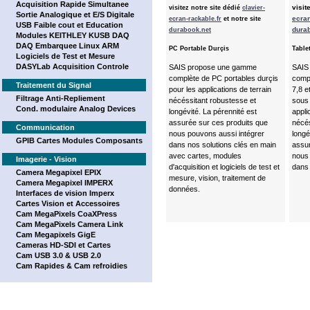
Acquisition Rapide Simultanee
visit
visitez notre site dédié
clavier-
Sortie Analogique et E/S Digitale
ecran
ecran-rackable.fr
et notre site
USB Faible cout et Education
dura
durabook.net
Modules KEITHLEY KUSB DAQ
DAQ Embarquee Linux ARM
PC Portable Durçis
Table
Logiciels de Test et Mesure
DASYLab Acquisition Controle
SAIS propose une gamme
SAIS
complète de PC portables durçis
compl
Traitement du Signal
pour les applications de terrain
7,8 e
Filtrage Anti-Repliement
nécéssitant robustesse et
sous
Cond. modulaire Analog Devices
longévité. La pérennité est
appli
assurée sur ces produits que
nécés
Communication
nous pouvons aussi intégrer
longé
GPIB Cartes Modules Composants
dans nos solutions clés en main
assur
avec cartes, modules
nous 
Imagerie - Vision
d'acquisition et logiciels de test et
dans 
Camera Megapixel EPIX
mesure, vision, traitement de
Camera Megapixel IMPERX
données.
Interfaces de vision Imperx
Cartes Vision et Accessoires
Cam MegaPixels CoaXPress
Cam MegaPixels Camera Link
Cam Megapixels GigE
Cameras HD-SDI et Cartes
Cam USB 3.0 & USB 2.0
Cam Rapides & Cam refroidies