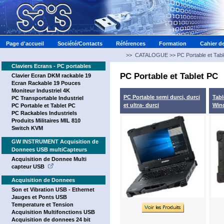
Page d'accueil
Société/Contacts
Références
Formation
Cahier d
>>
CATALOGUE >> PC Portable et Tab
Claviers Ecrans - PC portables
PC Portable et Tablet PC
Clavier Ecran DKM rackable 19
Ecran Rackable 19 Pouces
Moniteur Industriel 4K
PC Portable semi durci, durci
Tabl
PC Transportable Industriel
et ultra- durci
Win
PC Portable et Tablet PC
PC Rackables Industriels
Produits Militaires MIL 810
Switch KVM
GW INSTRUMENT Acquisition de
Donnees USB multiCapteurs
Acquisition de Donnee Multi
capteur USB
Acquisition de Donnees
Son et Vibration USB - Ethernet
Jauges et Ponts USB
Temperature et Tension
Acquisition Multifonctions USB
Acquisition de donnees 24 bit