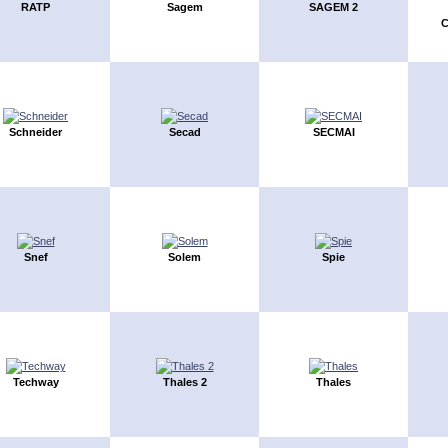
RATP
Sagem
SAGEM 2
C
Schneider
Secad
SECMAI
Snef
Solem
Spie
Techway
Thales 2
Thales