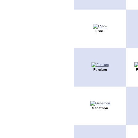
ESRF
Forclum
F
Genethon