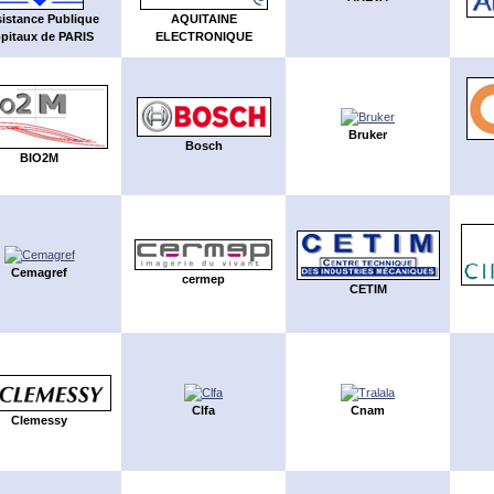
istance Publique
AQUITAINE
pitaux de PARIS
ELECTRONIQUE
Bruker
Bosch
BIO2M
Cemagref
cermep
CETIM
Clfa
Cnam
Clemessy