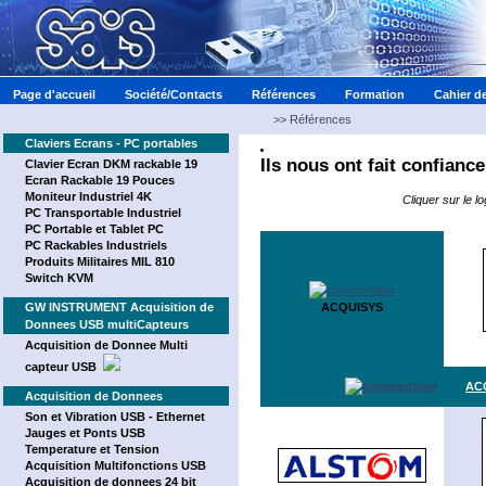
Page d'accueil
Société/Contacts
Références
Formation
Cahier d
>>
Références
Claviers Ecrans - PC portables
Ils nous ont fait confiance
Clavier Ecran DKM rackable 19
Ecran Rackable 19 Pouces
Moniteur Industriel 4K
Cliquer sur le l
PC Transportable Industriel
PC Portable et Tablet PC
PC Rackables Industriels
Produits Militaires MIL 810
Switch KVM
GW INSTRUMENT Acquisition de
ACQUISYS
Donnees USB multiCapteurs
Acquisition de Donnee Multi
capteur USB
AC
Acquisition de Donnees
Son et Vibration USB - Ethernet
Jauges et Ponts USB
Temperature et Tension
Acquisition Multifonctions USB
Acquisition de donnees 24 bit