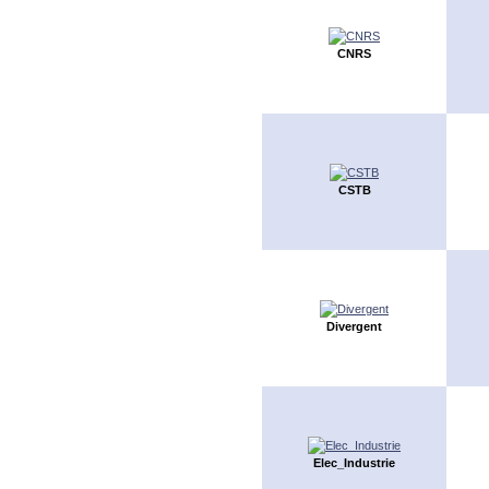
CNRS
CSTB
Divergent
Elec_Industrie