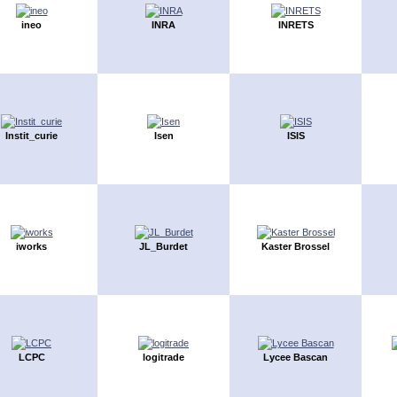
ineo
INRA
INRETS
Instit_curie
Isen
ISIS
iworks
JL_Burdet
Kaster Brossel
LCPC
logitrade
Lycee Bascan