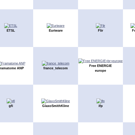
ETSL
Euriware
Flir
F
Free ENERGIE
ramatome ANP
france_telecom
europe
gfi
GlaxoSmithKline
ifp