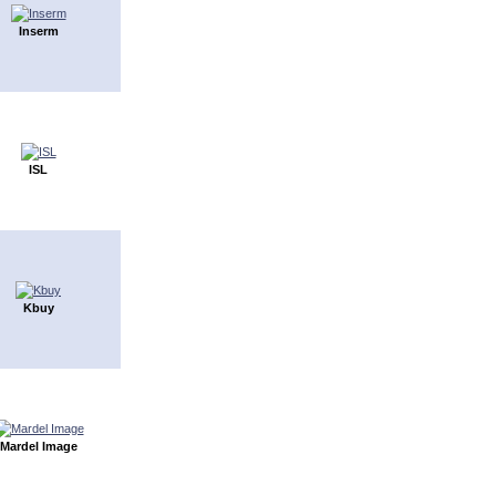
Inserm
ISL
Kbuy
Mardel Image