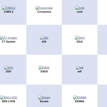
CNRS 2
Corstyrene
crmt
CT System
d2h
DGA
DSV
EADS
edf
ENS LYON
Ensam
ENSMA