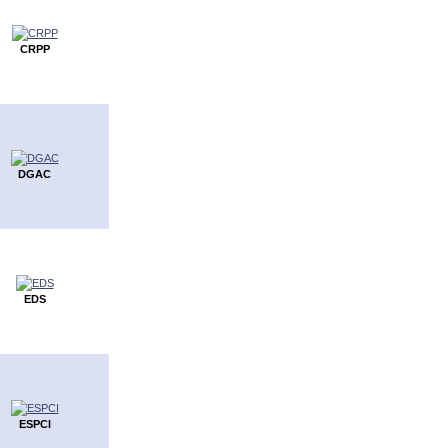
CRPP
DGAC
EDS
ESPCI