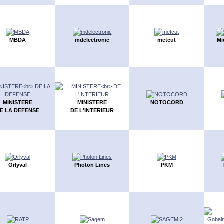
MBDA
mdelectronic
metcut
Mi
MINISTERE
MINISTERE
NOTOCORD
E LA DEFENSE
DE L'INTERIEUR
Orlyval
Photon Lines
PKM