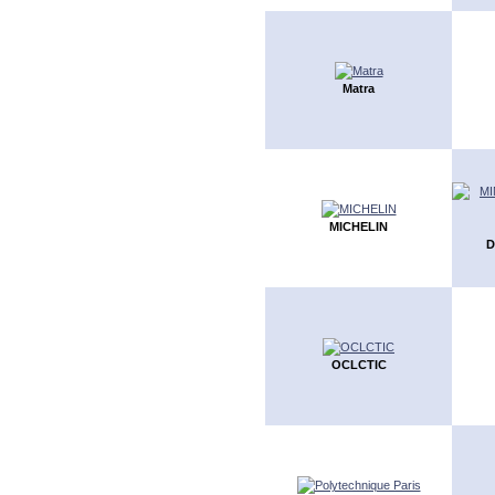
Matra
MICHELIN
D
OCLCTIC