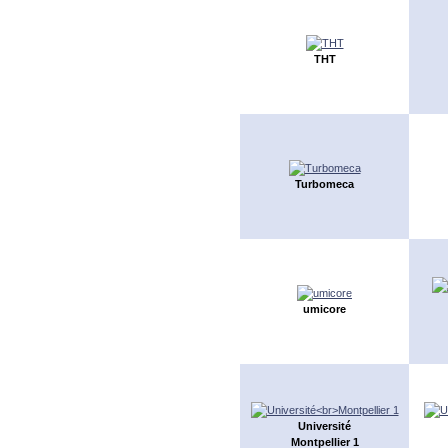
THT
Turbomeca
umicore
Université
Montpellier 1