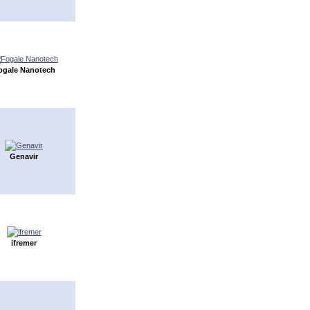
ogale Nanotech
Genavir
ifremer