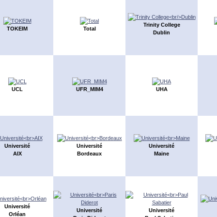
Trinity College
TOKEIM
Total
Dublin
UCL
UFR_MIM4
UHA
Université
Université
Université
AIX
Bordeaux
Maine
Université
Université
Université
Orléan