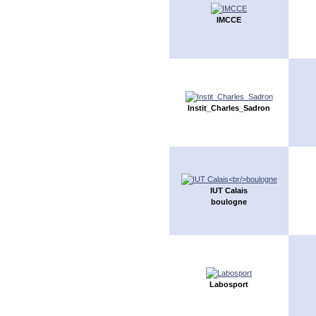
IMCCE
Instit_Charles_Sadron
IUT Calais
boulogne
Labosport