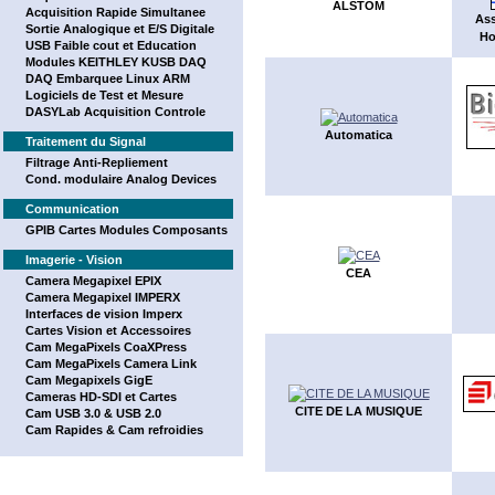
ALSTOM
Acquisition Rapide Simultanee
Ass
Sortie Analogique et E/S Digitale
Ho
USB Faible cout et Education
Modules KEITHLEY KUSB DAQ
DAQ Embarquee Linux ARM
Logiciels de Test et Mesure
DASYLab Acquisition Controle
Automatica
Traitement du Signal
Filtrage Anti-Repliement
Cond. modulaire Analog Devices
Communication
GPIB Cartes Modules Composants
Imagerie - Vision
CEA
Camera Megapixel EPIX
Camera Megapixel IMPERX
Interfaces de vision Imperx
Cartes Vision et Accessoires
Cam MegaPixels CoaXPress
Cam MegaPixels Camera Link
Cam Megapixels GigE
Cameras HD-SDI et Cartes
CITE DE LA MUSIQUE
Cam USB 3.0 & USB 2.0
Cam Rapides & Cam refroidies