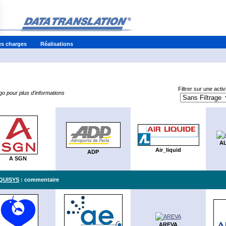
es charges
Réalisations
Filtrer sur une activi
ogo pour plus d'informations
AL
Air_liquid
ADP
A SGN
QUISYS
: commentaire
AREVA