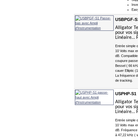
Inve
Eas
USBPGF-S1
Alligator T
pour vos si
Linéaire… 
Entrée simple o
10 Volts max en
dB. Compatible 
coupure passe-b
Bessel ( 66 kHz
cauer Elliptic 
La fréquence de
de tracking.
USPHP-S1 p
Alligator T
pour vos si
Linéaire… 
Entrée simple o
10 Volts max en
dB. Fréquence 
à 47,22 kHz ( v