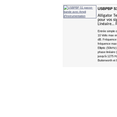
USBPBP S1
Alligator T
pour vos si
Linéaire… 
Entrée simple o
10 Volts max en
dB. Fréquence d
fréquence max.
Elliptic (50kHz
phase linéaire
jusqu'à 1275 H
Butterworth et 