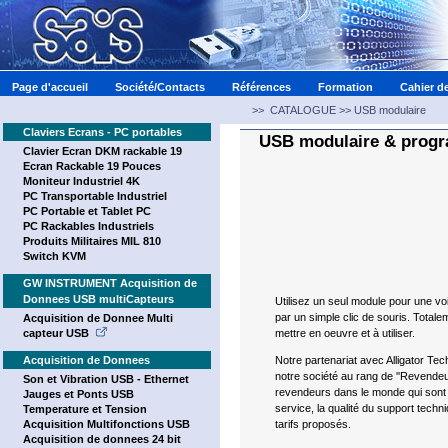
Page d'accueil
Société/Contacts
Références
Formation
Cahier d
>>
CATALOGUE >> USB modulaire
Claviers Ecrans - PC portables
USB modulaire & prog
Clavier Ecran DKM rackable 19
Ecran Rackable 19 Pouces
Moniteur Industriel 4K
PC Transportable Industriel
PC Portable et Tablet PC
PC Rackables Industriels
Produits Militaires MIL 810
Switch KVM
GW INSTRUMENT Acquisition de
Donnees USB multiCapteurs
Utilisez un seul module pour une v
par un simple clic de souris. Tota
Acquisition de Donnee Multi
capteur USB
mettre en oeuvre et à utiliser.
Acquisition de Donnees
Notre partenariat avec Alligator Te
notre société au rang de ''Revendeur
Son et Vibration USB - Ethernet
revendeurs dans le monde qui sont 
Jauges et Ponts USB
service, la qualité du support techn
Temperature et Tension
Acquisition Multifonctions USB
tarifs proposés.
Acquisition de donnees 24 bit