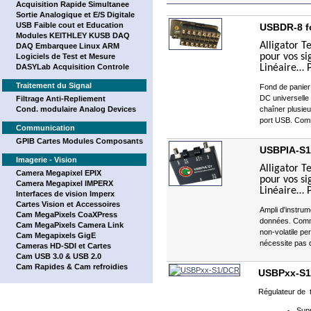
Acquisition Rapide Simultanee
Sortie Analogique et E/S Digitale
USB Faible cout et Education
USBDR-8 fo
Modules KEITHLEY KUSB DAQ
Alligator T
DAQ Embarquee Linux ARM
pour vos si
Logiciels de Test et Mesure
DASYLab Acquisition Controle
Linéaire… 
Traitement du Signal
Fond de panier
DC universelle 
Filtrage Anti-Repliement
Cond. modulaire Analog Devices
chaîner plusieu
port USB. Comm
Communication
GPIB Cartes Modules Composants
USBPIA-S1 
Imagerie - Vision
Alligator T
Camera Megapixel EPIX
pour vos si
Camera Megapixel IMPERX
Linéaire… 
Interfaces de vision Imperx
Cartes Vision et Accessoires
Ampli d'instrum
Cam MegaPixels CoaXPress
données. Commu
Cam MegaPixels Camera Link
non-volatile pe
Cam Megapixels GigE
nécessite pas d
Cameras HD-SDI et Cartes
Cam USB 3.0 & USB 2.0
Cam Rapides & Cam refroidies
USBPxx-S
Régulateur de t
Sup